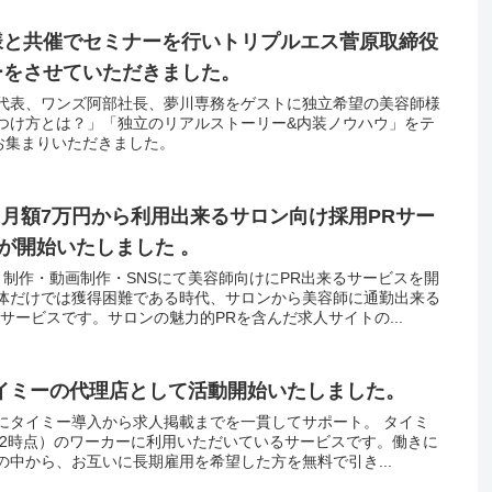
ORES様と共催でセミナーを行いトリプルエス菅原取締役
ーをさせていただきました。
代表、ワンズ阿部社長、夢川専務をゲストに独立希望の美容師様
つけ方とは？」「独立のリアルストーリー&内装ノウハウ」をテ
にお集まりいただきました。
知らせ”月額7万円から利用出来るサロン向け採用PRサー
”が開始いたしました 。
ト制作・動画制作・SNSにて美容師向けにPR出来るサービスを開
体だけでは獲得困難である時代、サロンから美容師に通勤出来る
サービスです。サロンの魅力的PRを含んだ求人サイトの...
会社タイミーの代理店として活動開始いたしました。
にタイミー導入から求人掲載までを一貫してサポート。 タイミ
24.2時点）のワーカーに利用いただいているサービスです。働きに
中から、お互いに長期雇用を希望した方を無料で引き...