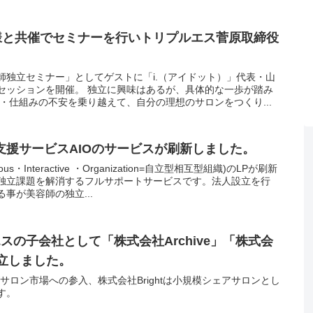
ORES様と共催でセミナーを行いトリプルエス菅原取締役
師独立セミナー」としてゲストに「i.（アイドット）」代表・山
セッションを開催。 独立に興味はあるが、具体的な一歩が踏み
・仕組みの不安を乗り越えて、自分の理想のサロンをつくり...
独立支援サービスAIOのサービスが刷新しました。
us・Interactive ・Organization=自立型相互型組織)のLPが刷新
独立課題を解消するフルサポートサービスです。法人設立を行
事が美容師の独立...
プルエスの子会社として「株式会社Archive」「株式会
を設立しました。
ンズサロン市場への参入、株式会社Brightは小規模シェアサロンとし
す。