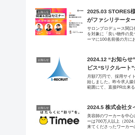
2025.03 ST
お知らせ
がファシリテータ
サロンプロデュース関口
を対象に「良い物件の見
ーマに100名前後の方
2024.12 “お
お知らせ
ビス“Sリクルート
月額7万円で、採用サイ
始しました。昨今求人媒
範囲にて、直接PR出来る
2024.5 株式
お知らせ
美容師のワーカーを中心
ーは700万人以上（20
来てくださったワーカーの