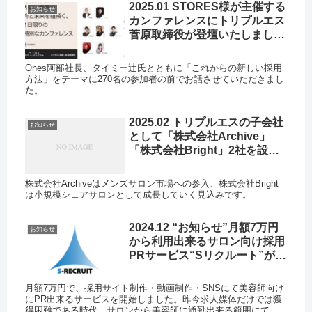
2025.01 STORES様が主催する
お知らせ
カンファレンスにトリプルエス
菅原取締役が登壇いたしまし
た。
Ones阿部社長、タイミー辻氏とともに「これからの新しい採用
方法」をテーマに270名の参加者の前でお話させていただきまし
た。
2025.02 トリプルエスの子会社
お知らせ
として「株式会社Archive」
「株式会社Bright」2社を設立
しました。
株式会社Archiveはメンズサロン市場への参入、株式会社Bright
は小規模シェアサロンとして成長していく見込みです。
2024.12 “お知らせ”月額7万円
お知らせ
から利用出来るサロン向け採用
PRサービス“Sリクルート”が開
始いたしました 。
月額7万円で、採用サイト制作・動画制作・SNSにて美容師向け
にPR出来るサービスを開始しました。昨今求人媒体だけでは獲
得困難である時代、サロンから美容師に通勤出来る範囲にて、