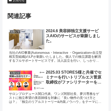
お知らせ
関連記事
2024.6 美容師独立支援サービ
お知らせ
スAIOのサービスが刷新しまし
た。
当社のAIO事業(Autonomous・Interactive ・Organization=自立型
相互型組織)のLPが刷新いたしました。個人での独立課題を解消
するフルサポートサービスです。法人設立を行い、しっかり店
舗を構える事が美容師の独立...
2025.03 STORES様と共催でセ
お知らせ
ミナーを行いトリプルエス菅原
取締役がファシリテーターをさ
せていただきました。
サロンプロデュース関口代表、ワンズ阿部社長、夢川専務をゲ
ストに独立希望の美容師様を対象に「良い物件の見つけ方と
は？」「独立のリアルストーリー&内装ノウハウ」をテーマに
100名前後の方にお集まりいただきました。